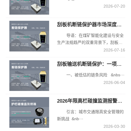
零，大
升级提
统一配
2026-07-20
幅提升
供示
置50%
超大城
范。
灵敏度
市环线
刮板机断链保护器市场深度分析：覆盖率、应用趋势与2026展望
档位，
安全管
20秒智
导语：在煤矿智能化建设与安全
控与应
能启动
生产法规趋严的双重背景下，刮板机
急处置
延时彻
断链···
2026-07-16
效率。
底避开
电机加
刮板输送机断链保护：一项不可忽视的安全投资
速干
一、被低估的链条风险 &nbs···
扰，使
能端接
2026-06-04
入接触
器辅助
2026年限高栏碰撞监测报警系统专业评测
触点实
现启停
引言：城市交通限高安全管理的
联动。
新挑战 &nb···
针对精
2026-03-30