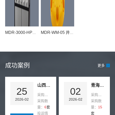
MDR-3000-HPQ 氢混合气配气系统
MDR-WM-05 井盖状态智能监测终端
成功案例
更多
山西某选煤厂刮板机断链保护器提升改造项目
青海制氢加氢一体化站安全监测项目案例
25
02
采购产品：
MDR-SCD-10-G刮板机断链保护器
采购产品：
MD
2026-02
2026-02
采购数
采购数
量：
6
套
量：
15
投运情
套