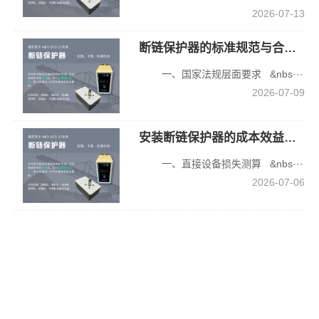
改造后
2026-07-13
实现了
断链、
断链保护器的标准规范与合规要求
卡链、
一、国家法规层面要求 &nbs···
打滑故
障的秒
2026-07-09
级识别
与自动
安装断链保护器的成本效益与投资回报分析
停机，
岗位工
一、直接设备损失测算 &nbs···
从每小
2026-07-06
时巡检
变为月
度维
护，中
控室可
实时监
视6台设
备运行