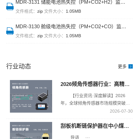
后、肇
起泄漏
MDR-3131 储能电池热失控（PM+CO2+H2）监测传感器产品设备说明书
于从动
小时级
事逃逸
事件，
轴轴
缩至秒
文件格式：
zip
文件大小：
1.05MB
追赔难
泄漏发
心，实
级。人
等痛点
现时效
时采集
力成本
MDR-3130 舱级电池热失控（PM+CO2+CO）监测传感器产品设备说明书
得到彻
由小时
转速脉
降
文件格式：
zip
文件大小：
1.05MB
底解
级提升
冲，从
65%，
决。累
至秒
根本上
运维成
计挽回
级。人
消除了
本降
路产损
力成本
接近开
50%，
行业动态
更多
失约 86
下降
关怕煤
为高海
万元，
65%，
泥覆
拔氢能
减少拥
运维成
2026倾角传感器行业：高精度、智能化、国产化三重升级，基建与能源监测迎来爆发
盖、电
设施监
堵 950
本降低
流检测
测提供
【行业资讯·深度解读】2026
小时，
50%，
无法区
示范。
年，全球倾角传感器市场规模突破
养护成
为工业
分断链
42···
2026-07-30
本降低
副产氢
与空载
55%，
制氢装
的技术
刮板机断链保护器在中小煤矿与非煤行业的应用现状与突围路径
二次事
置安全
缺陷。6
故归
智能化
台设备
导语 ···