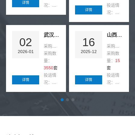
详情
况：
本
投运情
详情
次改造
况：
青
针对6台
海某制
关键刮
氢加氢
板输送
一体化
武汉绕城高速护栏碰撞报警系统应用案例
山西工业制氢安全监测项目案例
02
16
机部署
站（海
采购产品：
MDR-3710U 护栏碰撞监测终端
采购产品：
MD
德克西
拔超
2026-01
2025-12
采购数
采购数
尔MDR-
3000
量：
量：
15
SCD-
米）投
3550
套
套
10-G断
运 15 台
投运情
投运情
链保护
德克西
详情
详情
况：
武
况：
山
器，解
尔耐低
汉绕城
西某焦
决了原
温型氢
高速 71
炉煤气
煤入
气检测
公里高
制氢企
仓、精
仪，稳
风险路
业投运
煤脱
定运行
段投运
15 台德
介、中
超 8 个
3550 套
克西尔
煤转
月，顺
MDR-
固定式