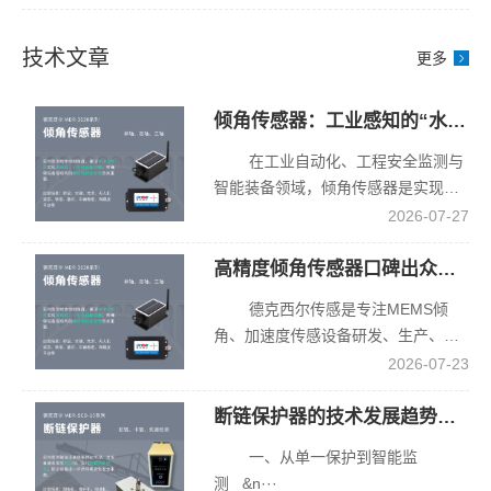
煤脱介
和煤泥
回收两
技术文章
更多
台高湿
度设
倾角传感器：工业感知的“水平标尺”，从原理到选型全解析
备，制
定每两
在工业自动化、工程安全监测与
周清理
智能装备领域，倾角传感器是实现精
轴端积
准姿···
2026-07-27
尘的维
护规
高精度倾角传感器口碑出众源头厂家推荐，精度稳定工况适配性强
范；矸
德克西尔传感是专注MEMS倾
石排放
角、加速度传感设备研发、生产、销
设备因
售一···
2026-07-23
冲击载
荷大，
断链保护器的技术发展趋势与智能化升级
灵敏度
上调至
一、从单一保护到智能监
70%。
测 &n···