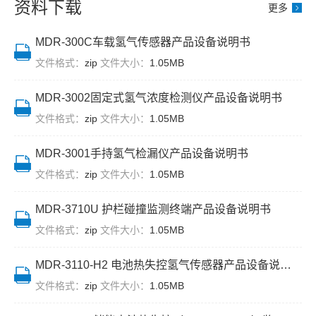
载、矸
利通过
资料下载
更多
3710U
氢气浓
石排
冬季考
护栏碰
度检测
放、煤
验。系
MDR-300C车载氢气传感器产品设备说明书
撞监测
仪，稳
泥回
统覆盖
文件格式：
zip
文件大小：
终端，
1.05MB
定运行
收、产
全流
系统稳
超 6 个
品装仓
程，适
定运行
月。系
MDR-3002固定式氢气浓度检测仪产品设备说明书
六个核
配高海
一年。
统覆盖
文件格式：
zip
文件大小：
1.05MB
心环节
拔低气
实现秒
制氢、
的断链
压、高
级报
提纯、
MDR-3001手持氢气检漏仪产品设备说明书
监测盲
寒环
警、厘
压缩、
区问
境，实
文件格式：
zip
文件大小：
1.05MB
米级精
充装全
题。方
现三级
准定
流程，
案采用
联动预
MDR-3710U 护栏碰撞监测终端产品设备说明书
位，有
实现秒
接触式
警，成
文件格式：
zip
文件大小：
1.05MB
效报警
级响应
磁电测
功预警 2
189
与三级
速原
起泄
MDR-3110-H2 电池热失控氢气传感器产品设备说明书
起，夜
联动预
理，传
漏，泄
间事故
警，成
文件格式：
zip
文件大小：
1.05MB
感器直
漏发现
发现滞
功预警 2
接安装
时效由