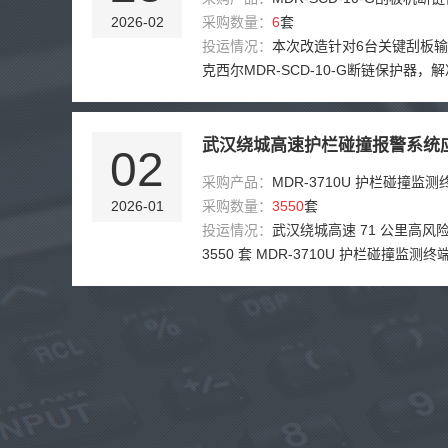
2026-02
采购数量：
6
套
投运情况：
本次改造针对6台关键刮板
克西尔MDR-SCD-10-G断链保护器，
仓、精煤脱介、中煤转载、矸石排放、
品装仓六个核心环节的断链监测盲区问
接触式磁电测速原理，传感器直接安装
武汉绕城高速护栏碰撞报警系统
02
心，实时采集转速脉冲，从根本上消除
采购产品：
MDR-3710U 护栏碰撞监测
煤泥覆盖、电流检测无法区分断链与空
2026-01
采购数量：
3550
套
陷。6台设备统一配置50%灵敏度档位，
投运情况：
武汉绕城高速 71 公里高风
动延时彻底避开电机加速干扰，使能端
3550 套 MDR-3710U 护栏碰撞监测
助触点实现启停联动。针对精煤脱介和
运行一年。实现秒级报警、厘米级精准
高湿度设备，制定每两周清理轴端积尘
警 189 起，夜间事故发现滞后、肇事
矸石排放设备因冲击载荷大，灵敏度上调
痛点得到彻底解决。累计挽回路产损失约 
造后实现了断链、卡链、打滑故障的秒
减少拥堵 950 小时，养护成本降低 55
停机，岗位工从每小时巡检变为月度维
归零，大幅提升超大城市环线安全管控
实时监视6台设备运行状态。
率。