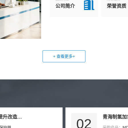
公司简介
荣誉资质
+ 查看更多+
山西某选煤厂刮板机断链保护器提升改造项目
青海制氢加
02
链保护器
采购产品：
M