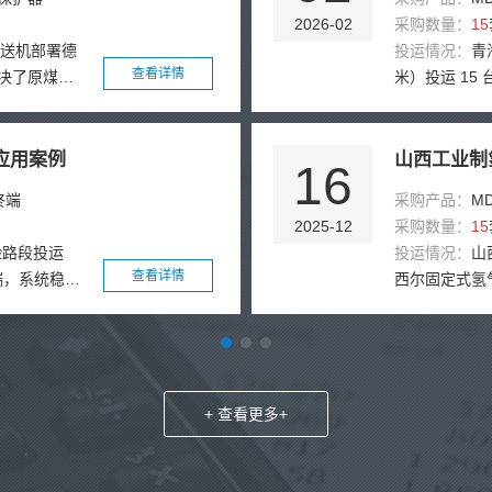
2026-02
采购数量：
15
输送机部署德
投运情况：
青
查看详情
解决了原煤入
米）投运 1
煤泥回收、产
运行超 8 
题。方案采用
程，适配高海
于从动轴轴
警，成功预警
应用案例
山西工业制
16
了接近开关怕
秒级。人力成本
终端
采购产品：
M
载的技术缺
拔氢能设施监
2025-12
采购数量：
15
20秒智能启
险路段投运
投运情况：
山
接入接触器辅
查看详情
终端，系统稳定
西尔固定式氢
煤泥回收两台
定位，有效报
统覆盖制氢、
的维护规范；
逃逸追赔难等
应与三级联动
至70%。改
86 万元，
现时效由小时
级识别与自动
%，二次事故
运维成本降低
护，中控室可
与应急处置效
能化升级提供
+ 查看更多+