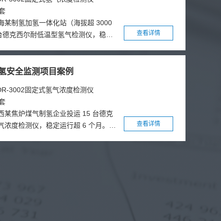
202
套
海某制氢加氢一体化站（海拔超 3000
查看详情
5 台德克西尔耐低温型氢气检测仪，稳定
个月，顺利通过冬季考验。系统覆盖全流
拔低气压、高寒环境，实现三级联动预
 2 起泄漏，泄漏发现时效由小时级缩至
氢安全监测项目案例
降 65%，运维成本降 50%，为高海
DR-3002固定式氢气浓度检测仪
测提供示范。
202
套
西某焦炉煤气制氢企业投运 15 台德克
查看详情
气浓度检测仪，稳定运行超 6 个月。系
提纯、压缩、充装全流程，实现秒级响
预警，成功预警 2 起泄漏事件，泄漏发
级提升至秒级。人力成本下降 65%，
 50%，为工业副产氢制氢装置安全智
示范。