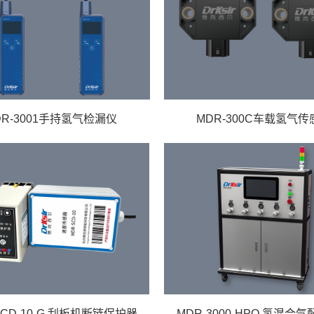
DR-3001手持氢气检漏仪
MDR-300C车载氢气传
SCD-10-G 刮板机断链保护器
MDR-3000-HPQ 氢混合