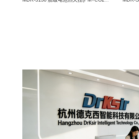
MDR-3130 舱级电池热失控(PM+CO2+CO)监测传感器