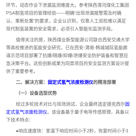
环节，动态作业下泄漏监测难度大。参考陕西渭河煤化工集团
PSA制氢项目的管理经验——明确“出现泄漏报警需及时确
认、果断处置”的要求，企业认识到，仅靠人工巡检难以满足
现代制氢装置的安全需求，必须引入智能化监测手段。
值得关注的是，陕西煤业新型能源公司联合西安交通大学
等高校推进的氢能安全研究，已在西安-渭南-韩城城际氢能廊
道示范项目部署了抗爆/隔爆/抑爆/泄爆安全防护装备和智慧应
急决策平台。这些创新成果为同类项目的安全监测方案设计提
供了重要参考。
二、解决方案：
固定式氢气浓度检测仪
的精准部署
（一）设备选型优势
经过多轮技术对比与现场测试，企业最终选定德克西尔
固
定式氢气浓度检测仪
。该设备基于量子电导传感原理，具备以
下技术特点：
●响应速度快：室温下响应时间小于2秒，恢复时间小于3