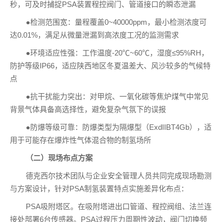
秒，可及时捕捉PSA装置程控阀门、管道接口的瞬态泄漏
●检测范围宽：量程覆盖0~40000ppm，最小检测浓度可
达0.01%，满足从微量泄漏到高浓度工况的监测需求
●环境适应性强：工作温度-20℃~60℃，湿度≤95%RH，
防护等级IP66，适应陕西地区冬夏温差大、风沙较多的气候特
点
●抗干扰能力突出：对甲烷、一氧化碳等焦炉煤气中常见
背景气体具备高选择性，避免复杂气氛下的误报
●防爆等级可靠：防爆类型为隔爆型（ExdIIBT4Gb），适
用于可能存在爆炸性气体混合物的制氢场所
（二）现场布点方案
德克西尔技术团队与企业安全管理人员共同完成现场勘测
与方案设计，针对PSA制氢装置特点实施差异化布点：
PSA吸附塔区。在吸附塔进出口管道、程控阀组、法兰连
接处部署6台传感器。PSA过程压力周期性波动，阀门切换频