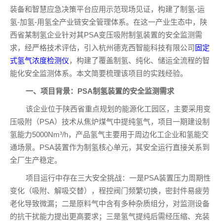
装备和智慧应急决策平台应用示范现场见证，构建了制氢-运
氢-加氢-用氢全产业链安全管理体系。在这一产业生态中，陕
西省某制氢企业针对其PSA变压吸附制氢装置的安全监测需
求，经严格技术评估，引入杭州德克西智能科技有限公司
固定
式氢气浓度检测仪
，构建了覆盖制氢、纯化、储运全流程的智
能化安全监测体系。本文简要梳理该项目的实践经验。
一、项目背景：PSA制氢装置的安全监测需求
该企业位于陕西省重点规划的能源化工园区，主要采用变
压吸附（PSA）技术从焦炉煤气中提纯氢气，项目一期建设制
氢能力5000Nm³/h，产品氢气主要用于周边化工企业和氢能交
通场景。PSA装置作为制氢核心单元，其安全运行直接关系到
全厂生产稳定。
项目运行中存在三大安全挑战：一是PSA装置压力周期性
变化（吸附、解吸交替），程控阀门频繁切换，密封件易疲劳
老化导致微漏；二是原料气中含有多种杂质组分，对监测设备
的抗干扰能力提出更高要求；三是氢气提纯后需经压缩、充装