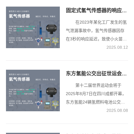
固定式氢气传感器的响应时间通常为多久？
在2023年某化工厂发生的氢
气泄漏事故中，氢气传感器因存
在3秒的响应延迟，致使小火苗最
终演变为爆炸。这3秒的延迟充分
2025.08.12
彰显了响应时间在氢气安全监测
领域的关键地位，其背后蕴含着
重要的技术逻辑。 一、响应
东方氢能公交出征世运会，车载氢气传感器为其保驾护航
时间的行业基准 依据工业标
第十二届世界运动会将于
准，响应时间是指“从接触目标气
2025年8月7日在四川成都开幕，
体开始，到输出信号达到稳定值
东方氢能24辆氢燃料电池公交车
90%所经历的时长”，即T90。当
将为赛事交通保障助力。这些绿
2025.08.08
前主流产品的T90范围为1-30秒，
色公交的安全运行，离不开车载
不同技术类型的传感器在此方面
氢气传感器的保驾护
存在显著差异： 催化燃烧式