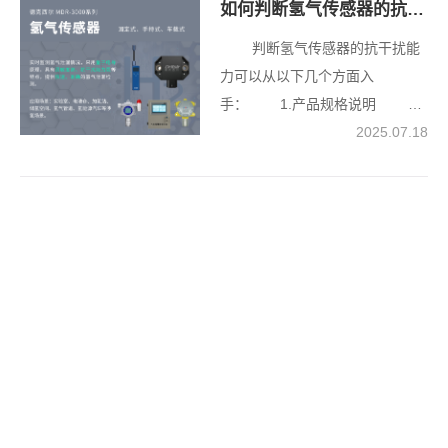
航。 一、氢气特性与传感器
如何判断氢气传感器的抗干扰能力
传感器依赖化学反应来实现检
的重要性 氢气是氢燃料电池
测，其响应速度相对较慢，T90一
判断氢气传感器的抗干扰能
的核心能源，虽清洁高效，却属
般在20-30秒；电化学传感器借助
力可以从以下几个方面入
于易燃易爆气体。一旦泄漏并与
离子迁移的原理进行工作，响应
手： 1.产品规格说明 交
空气混合达到一定浓度，遇明火
速度有所提升，T90处于10-20
叉灵敏度（Cross-sensitivity）：
2025.07.18
或静电就可能引发爆炸。因此，
秒；基于量子电导原理的氢气传
查看传感器对其他气体（如CO、
在氢燃料电池公交车运行中，对
感器表现尤为突出，其响应时间
H₂S、CH₄等）的灵敏度，交叉灵
氢气的安全监测至关重要，车载
≤2秒。该类型传感器利用纳米材
敏度越低，抗干扰能力越
氢气传感器便承担起这一关键使
料的选择性电导特性，当氢气分
强。 选择性（Selectivity）：
命。 二、车载氢气传感器的
子与纳米材料发生作用时，能够
传感器对目标气体（氢气）的选
工作与作用 车载氢气传感器
迅速改变材料的电导性能，从而
择性越高，受其他气体干扰的可
如同“安全卫士”，被精准安装在氢
快速输出检测信号。 二、影
能性越小。 2.实际测
气储存罐、供气管道及燃料电池
响响应速度的核心因素 1.传
试 干扰气体测试：在实验环
堆等关键部位。其基于多种先进
感器原理与结构设计 气体扩
境中，向传感器通入含有目标气
技术工作，以电化学式传感器为
散路径在传感器响应过程中起着
体和干扰气体的混合气体，观察
例，利用氢气与电解液的化学反
关键作用。采用微流道设计的传
其是否能够准确检测氢气浓度而