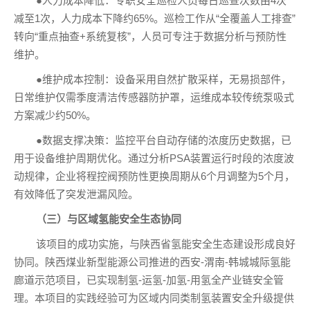
●人力成本降低：专职安全巡检人员每日巡查次数由4次
减至1次，人力成本下降约65%。巡检工作从“全覆盖人工排查”
转向“重点抽查+系统复核”，人员可专注于数据分析与预防性
维护。
●维护成本控制：设备采用自然扩散采样，无易损部件，
日常维护仅需季度清洁传感器防护罩，运维成本较传统泵吸式
方案减少约50%。
●数据支撑决策：监控平台自动存储的浓度历史数据，已
用于设备维护周期优化。通过分析PSA装置运行时段的浓度波
动规律，企业将程控阀预防性更换周期从6个月调整为5个月，
有效降低了突发泄漏风险。
（三）与区域氢能安全生态协同
该项目的成功实施，与陕西省氢能安全生态建设形成良好
协同。陕西煤业新型能源公司推进的西安-渭南-韩城城际氢能
廊道示范项目，已实现制氢-运氢-加氢-用氢全产业链安全管
理。本项目的实践经验可为区域内同类制氢装置安全升级提供