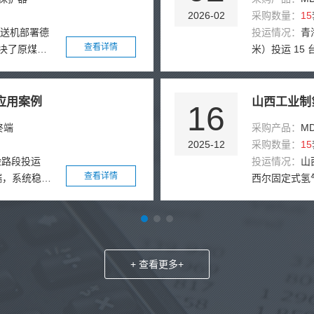
2026-02
采购数量：
15
输送机部署德
投运情况：
青
查看详情
解决了原煤入
米）投运 1
煤泥回收、产
运行超 8 
题。方案采用
程，适配高海
于从动轴轴
警，成功预警
应用案例
山西工业制
16
了接近开关怕
秒级。人力成本
终端
采购产品：
M
载的技术缺
拔氢能设施监
2025-12
采购数量：
15
20秒智能启
险路段投运
投运情况：
山
接入接触器辅
查看详情
终端，系统稳定
西尔固定式氢
煤泥回收两台
定位，有效报
统覆盖制氢、
的维护规范；
逃逸追赔难等
应与三级联动
至70%。改
86 万元，
现时效由小时
级识别与自动
%，二次事故
运维成本降低
护，中控室可
与应急处置效
能化升级提供
+ 查看更多+