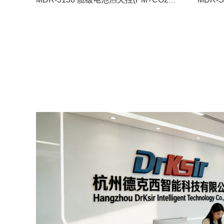
MDR-3130 舱级电池热失控(PM+CO2+CO)监测传感器