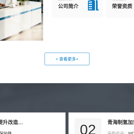
公司简介
荣誉资质
+ 查看更多+
山西某选煤厂刮板机断链保护器提升改造项目
青海制氢加
02
链保护器
采购产品：
M