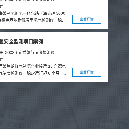
202
套
海某制氢加氢一体化站（海拔超 3000
查看详情
5 台德克西尔耐低温型氢气检测仪，稳定
个月，顺利通过冬季考验。系统覆盖全流
拔低气压、高寒环境，实现三级联动预
 2 起泄漏，泄漏发现时效由小时级缩至
氢安全监测项目案例
降 65%，运维成本降 50%，为高海
DR-3002固定式氢气浓度检测仪
测提供示范。
202
套
西某焦炉煤气制氢企业投运 15 台德克
查看详情
气浓度检测仪，稳定运行超 6 个月。系
提纯、压缩、充装全流程，实现秒级响
预警，成功预警 2 起泄漏事件，泄漏发
级提升至秒级。人力成本下降 65%，
 50%，为工业副产氢制氢装置安全智
示范。