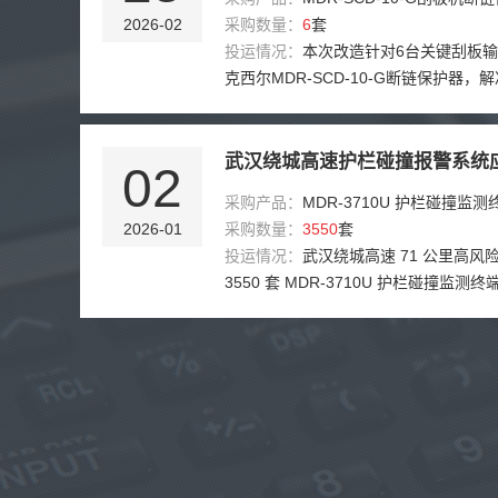
2026-02
采购数量：
6
套
投运情况：
本次改造针对6台关键刮板
克西尔MDR-SCD-10-G断链保护器，
仓、精煤脱介、中煤转载、矸石排放、
品装仓六个核心环节的断链监测盲区问
接触式磁电测速原理，传感器直接安装
武汉绕城高速护栏碰撞报警系统
02
心，实时采集转速脉冲，从根本上消除
采购产品：
MDR-3710U 护栏碰撞监测
煤泥覆盖、电流检测无法区分断链与空
2026-01
采购数量：
3550
套
陷。6台设备统一配置50%灵敏度档位，
投运情况：
武汉绕城高速 71 公里高风
动延时彻底避开电机加速干扰，使能端
3550 套 MDR-3710U 护栏碰撞监测
助触点实现启停联动。针对精煤脱介和
运行一年。实现秒级报警、厘米级精准
高湿度设备，制定每两周清理轴端积尘
警 189 起，夜间事故发现滞后、肇事
矸石排放设备因冲击载荷大，灵敏度上调
痛点得到彻底解决。累计挽回路产损失约 
造后实现了断链、卡链、打滑故障的秒
减少拥堵 950 小时，养护成本降低 55
停机，岗位工从每小时巡检变为月度维
归零，大幅提升超大城市环线安全管控
实时监视6台设备运行状态。
率。